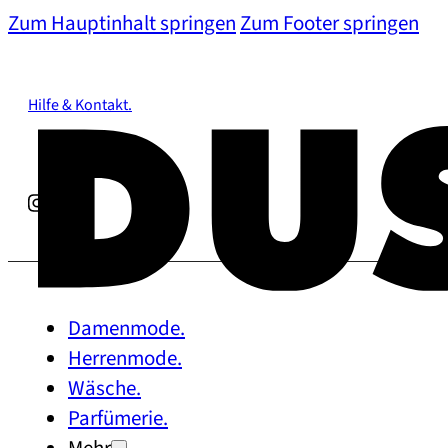
Zum Hauptinhalt springen
Zum Footer springen
Hilfe & Kontakt.
Damenmode.
Herrenmode.
Wäsche.
Parfümerie.